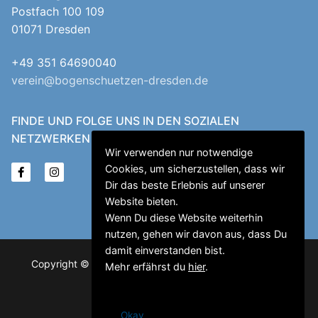
Postfach 100 109
01071 Dresden
+49 351 64690040
verein@bogenschuetzen-dresden.de
FINDE UND FOLGE UNS IN DEN SOZIALEN
NETZWERKEN
Wir verwenden nur notwendige
Cookies, um sicherzustellen, dass wir
Dir das beste Erlebnis auf unserer
Website bieten.
Wenn Du diese Website weiterhin
nutzen, gehen wir davon aus, dass Du
damit einverstanden bist.
Copyright © 2026 Schwul-Lesbischer Sportverein "Der
Mehr erfährst du
hier
.
Bogenschütze" Dresden e.V.
Okay