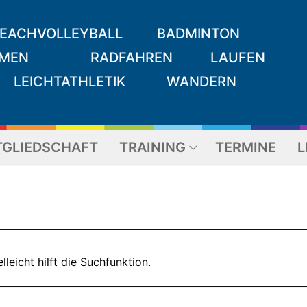
EACHVOLLEYBALL
BADMINTON
MEN
RADFAHREN
LAUFEN
LEICHTATHLETIK
WANDERN
TGLIEDSCHAFT
TRAINING
TERMINE
L
Suchen nach:
leicht hilft die Suchfunktion.