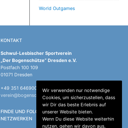
World Outgames
KONTAKT
Schwul-Lesbischer Sportverein
„Der Bogenschütze“ Dresden e.V.
Postfach 100 109
01071 Dresden
+49 351 64690040
Wir verwenden nur notwendige
verein@bogenschuetzen-dresden.de
Cookies, um sicherzustellen, dass
wir Dir das beste Erlebnis auf
FINDE UND FOLGE UNS IN DEN SOZIALEN
unserer Website bieten.
NETZWERKEN
Wenn Du diese Website weiterhin
nutzen, gehen wir davon aus,