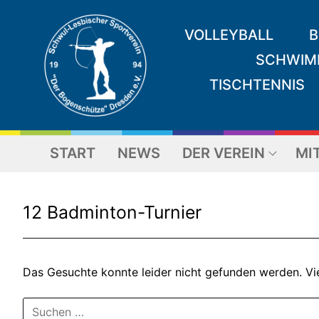
Zum
Inhalt
VOLLEYBALL
B
springen
SCHWIM
TISCHTENNIS
START
NEWS
DER VEREIN
MI
12 Badminton-Turnier
Das Gesuchte konnte leider nicht gefunden werden. Viel
Suchen