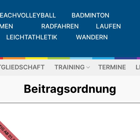
EACHVOLLEYBALL
BADMINTON
MEN
RADFAHREN
LAUFEN
LEICHTATHLETIK
WANDERN
TGLIEDSCHAFT
TRAINING
TERMINE
L
Beitragsordnung
IG AB 01.01.2024