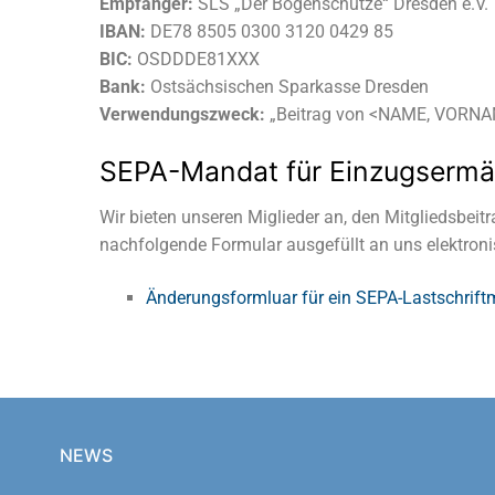
Empfänger:
SLS „Der Bogenschütze“ Dresden e.V.
IBAN:
DE78 8505 0300 3120 0429 85
BIC:
OSDDDE81XXX
Bank:
Ostsächsischen Sparkasse Dresden
Verwendungszweck:
„Beitrag von <NAME, VORN
SEPA-Mandat für Einzugsermä
Wir bieten unseren Miglieder an, den Mitgliedsbei
nachfolgende Formular ausgefüllt an uns elektroni
Änderungsformluar für ein SEPA-Lastschrif
NEWS