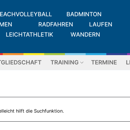
EACHVOLLEYBALL
BADMINTON
MEN
RADFAHREN
LAUFEN
LEICHTATHLETIK
WANDERN
TGLIEDSCHAFT
TRAINING
TERMINE
L
Suchen nach:
leicht hilft die Suchfunktion.