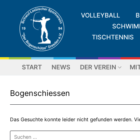
Zum
Inhalt
VOLLEYBALL
B
springen
SCHWIM
TISCHTENNIS
START
NEWS
DER VEREIN
MI
Bogenschiessen
Das Gesuchte konnte leider nicht gefunden werden. Viel
Suchen