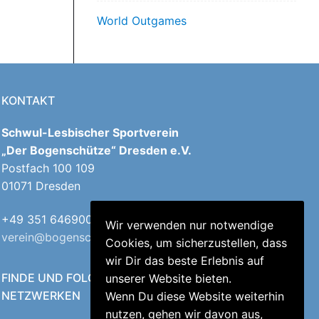
World Outgames
KONTAKT
Schwul-Lesbischer Sportverein
„Der Bogenschütze“ Dresden e.V.
Postfach 100 109
01071 Dresden
+49 351 64690040
Wir verwenden nur notwendige
verein@bogenschuetzen-dresden.de
Cookies, um sicherzustellen, dass
wir Dir das beste Erlebnis auf
FINDE UND FOLGE UNS IN DEN SOZIALEN
unserer Website bieten.
NETZWERKEN
Wenn Du diese Website weiterhin
nutzen, gehen wir davon aus,