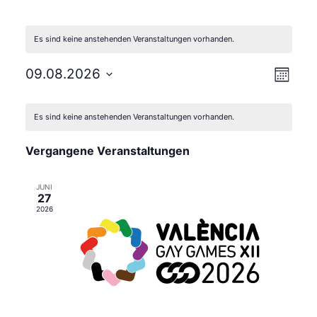
Es sind keine anstehenden Veranstaltungen vorhanden.
Ansic
Vera
09.08.2026
Monat
Navig
Datum
Ans
Kalender
wählen.
Navi
Es sind keine anstehenden Veranstaltungen vorhanden.
von
Veranstaltungen
Vergangene Veranstaltungen
JUNI
27
2026