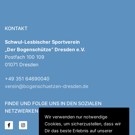
KONTAKT
Schwul-Lesbischer Sportverein
„Der Bogenschütze“ Dresden e.V.
Postfach 100 109
01071 Dresden
+49 351 64690040
verein@bogenschuetzen-dresden.de
FINDE UND FOLGE UNS IN DEN SOZIALEN
NETZWERKEN
Wir verwenden nur notwendige
Cookies, um sicherzustellen, dass wir
Dir das beste Erlebnis auf unserer