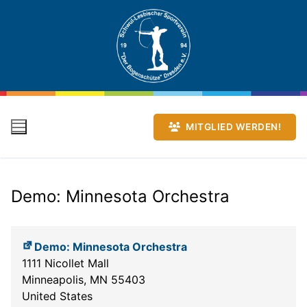
Zum
Inhalt
springen
MITGLIED WERDEN!
Demo: Minnesota Orchestra
Demo: Minnesota Orchestra
1111 Nicollet Mall
Minneapolis
,
MN
55403
United States