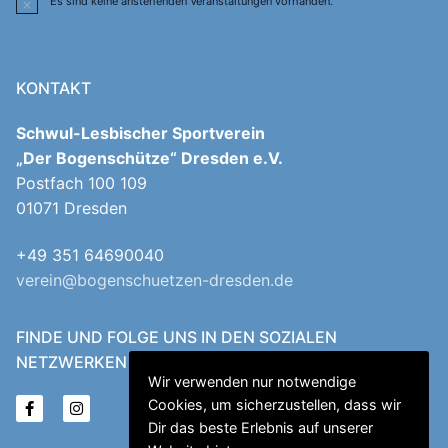
Es sind keine anstehenden Veranstaltungen vorhanden.
Hinweis
KONTAKT
Schwul-Lesbischer Sportverein
„Der Bogenschütze“ Dresden e.V.
Postfach 100 109
01071 Dresden
+49 351 64690040
verein@bogenschuetzen-dresden.de
FINDE UND FOLGE UNS IN DEN SOZIALEN
NETZWERKEN
Wir verwenden nur notwendige
Cookies, um sicherzustellen, dass wir
Dir das beste Erlebnis auf unserer