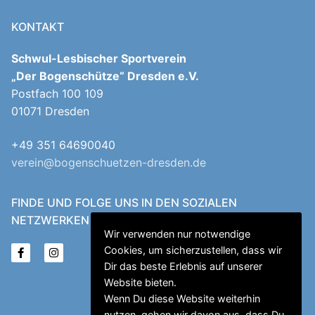
KONTAKT
Schwul-Lesbischer Sportverein
„Der Bogenschütze“ Dresden e.V.
Postfach 100 109
01071 Dresden
+49 351 64690040
verein@bogenschuetzen-dresden.de
FINDE UND FOLGE UNS IN DEN SOZIALEN
NETZWERKEN
Wir verwenden nur notwendige
Cookies, um sicherzustellen, dass wir
Dir das beste Erlebnis auf unserer
Website bieten.
Wenn Du diese Website weiterhin
nutzen, gehen wir davon aus, dass Du