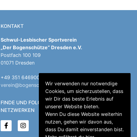
KONTAKT
Schwul-Lesbischer Sportverein
„Der Bogenschütze“ Dresden e.V.
Postfach 100 109
01071 Dresden
+49 351 64690040
Wir verwenden nur notwendige
verein@bogenschuetzen-dresden.de
Cookies, um sicherzustellen, dass
wir Dir das beste Erlebnis auf
FINDE UND FOLGE UNS IN DEN SOZIALEN
unserer Website bieten.
NETZWERKEN
Wenn Du diese Website weiterhin
nutzen, gehen wir davon aus,
dass Du damit einverstanden bist.
Mehr erfährst du
hier
.