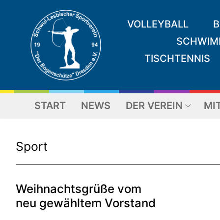
Zum
Inhalt
VOLLEYBALL
B
springen
SCHWIM
TISCHTENNIS
START
NEWS
DER VEREIN
MI
Sport
Weihnachtsgrüße vom
neu gewähltem Vorstand