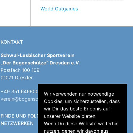
World Outgames
KONTAKT
Schwul-Lesbischer Sportverein
„Der Bogenschütze“ Dresden e.V.
Postfach 100 109
01071 Dresden
+49 351 64690040
Wir verwenden nur notwendige
verein@bogenschuetzen-dresden.de
Cookies, um sicherzustellen, dass
wir Dir das beste Erlebnis auf
FINDE UND FOLGE UNS IN DEN SOZIALEN
unserer Website bieten.
NETZWERKEN
Wenn Du diese Website weiterhin
nutzen, gehen wir davon aus,