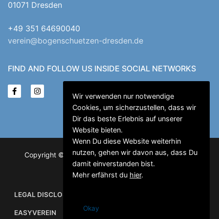
01071 Dresden
+49 351 64690040
verein@bogenschuetzen-dresden.de
FIND AND FOLLOW US INSIDE SOCIAL NETWORKS
Wir verwenden nur notwendige
Cookies, um sicherzustellen, dass wir
Dir das beste Erlebnis auf unserer
Website bieten.
Wenn Du diese Website weiterhin
nutzen, gehen wir davon aus, dass Du
Copyright © 2026 Gay and Lesbian Sports Club "Der
damit einverstanden bist.
Bogenschütze" Dresden e.V.
Mehr erfährst du
hier
.
LEGAL DISCLOSURE
PRIVACY POLICY
LOGIN
Okay
EASYVEREIN