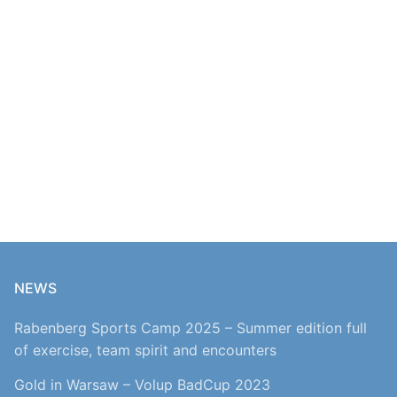
NEWS
Rabenberg Sports Camp 2025 – Summer edition full
of exercise, team spirit and encounters
Gold in Warsaw – Volup BadCup 2023